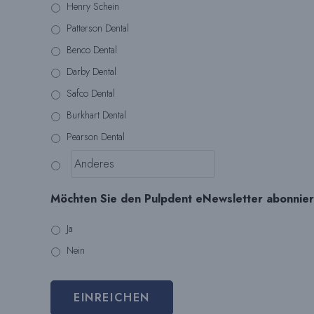
Henry Schein
Patterson Dental
Benco Dental
Darby Dental
Safco Dental
Burkhart Dental
Pearson Dental
Möchten Sie den Pulpdent eNewsletter abonnie
Ja
Nein