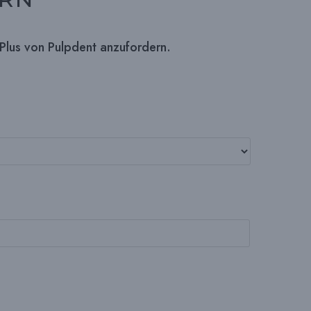
 Plus von Pulpdent anzufordern.
H
E
U
M
S
C