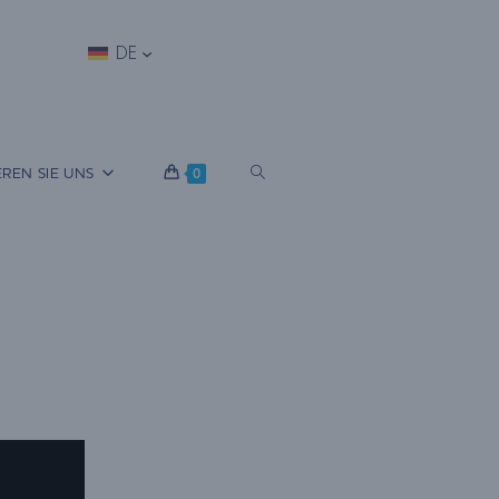
DE
W
REN SIE UNS
0
E
B
S