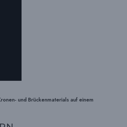
I
T
E
-
S
Kronen- und Brückenmaterials auf einem
U
ERN
C