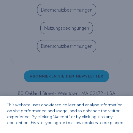
Datenschutzbestimmungen
Nutzungsbedingungen
Datenschutzbestimmungen
ABONNIEREN SIE DEN NEWSLETTER
80 Oakland Street - Watertown, MA 02472 - USA
T (800) 343-4342 - T (617) 926-6666 - F (617) 926-
This website uses cookies to collect and analyse information
6262 -
contact@pulpdent.com
on site performance and usage, and to enhance the visitor
experience. By clicking "Accept" or by clicking into any
content on this site, you agree to allow cookies to be placed.
Facebook
Instagram
LinkedIn
X
YouTube