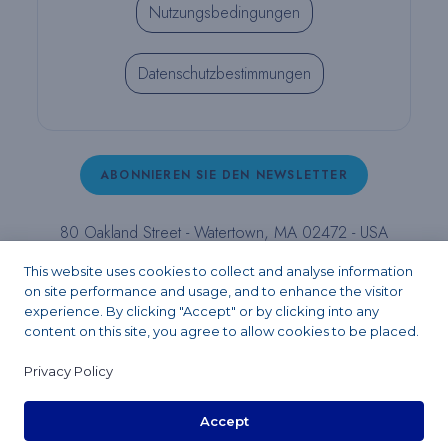
Nutzungsbedingungen
Datenschutzbestimmungen
ABONNIEREN SIE DEN NEWSLETTER
80 Oakland Street - Watertown, MA 02472 - USA
T (800) 343-4342 - T (617) 926-6666 - F (617) 926-
This website uses cookies to collect and analyse information
6262 -
contact@pulpdent.com
on site performance and usage, and to enhance the visitor
experience. By clicking "Accept" or by clicking into any
content on this site, you agree to allow cookies to be placed.
Facebook
Instagram
LinkedIn
X
YouTube
Privacy Policy
Accept
Copyright 2026 - PULPDENT® Corporation. All rights reserved.