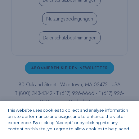
Nutzungsbedingungen
Datenschutzbestimmungen
ABONNIEREN SIE DEN NEWSLETTER
80 Oakland Street - Watertown, MA 02472 - USA
T (800) 343-4342 - T (617) 926-6666 - F (617) 926-
6262 -
contact@pulpdent.com
This website uses cookies to collect and analyse information
on site performance and usage, and to enhance the visitor
Facebook
Instagram
LinkedIn
X
YouTube
experience. By clicking "Accept" or by clicking into any
content on this site, you agree to allow cookies to be placed.