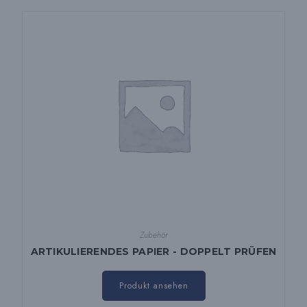
Zubehör
ARTIKULIERENDES PAPIER - DOPPELT PRÜFEN
Dieses
Produkt
Produkt ansehen
hat
mehrere