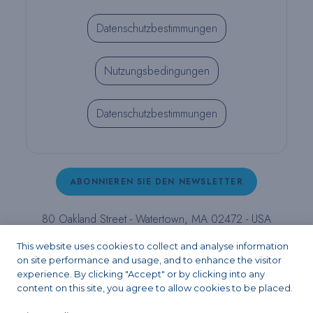
Datenschutzbestimmungen
Nutzungsbedingungen
Datenschutzbestimmungen
ABONNIEREN SIE DEN NEWSLETTER
80 Oakland Street - Watertown, MA 02472 - USA
T (800) 343-4342 - T (617) 926-6666 - F (617) 926-
This website uses cookies to collect and analyse information
6262 -
contact@pulpdent.com
on site performance and usage, and to enhance the visitor
experience. By clicking "Accept" or by clicking into any
content on this site, you agree to allow cookies to be placed.
Facebook
Instagram
LinkedIn
X
YouTube