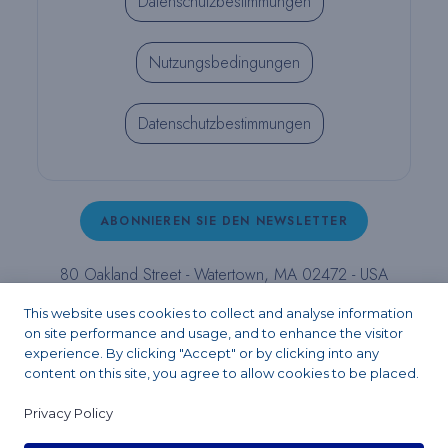
Datenschutzbestimmungen
Nutzungsbedingungen
Datenschutzbestimmungen
ABONNIEREN SIE DEN NEWSLETTER
80 Oakland Street - Watertown, MA 02472 - USA
T (800) 343-4342 - T (617) 926-6666 - F (617) 926-
This website uses cookies to collect and analyse information
6262 -
contact@pulpdent.com
on site performance and usage, and to enhance the visitor
experience. By clicking "Accept" or by clicking into any
content on this site, you agree to allow cookies to be placed.
Facebook
Instagram
LinkedIn
X
YouTube
Privacy Policy