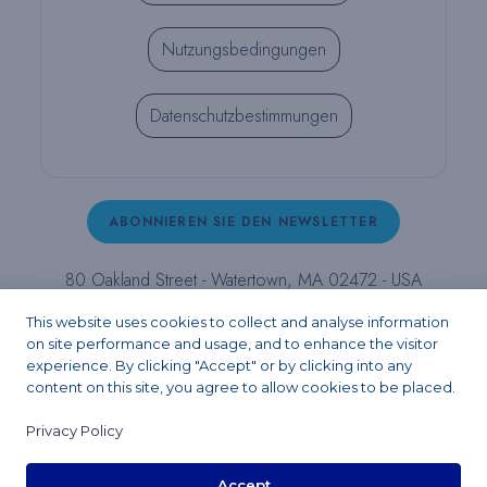
Nutzungsbedingungen
Datenschutzbestimmungen
ABONNIEREN SIE DEN NEWSLETTER
80 Oakland Street - Watertown, MA 02472 - USA
T (800) 343-4342 - T (617) 926-6666 - F (617) 926-
This website uses cookies to collect and analyse information
6262 -
contact@pulpdent.com
on site performance and usage, and to enhance the visitor
experience. By clicking "Accept" or by clicking into any
content on this site, you agree to allow cookies to be placed.
Facebook
Instagram
LinkedIn
X
YouTube
Privacy Policy
Accept