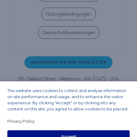
Nutzungsbedingungen
Datenschutzbestimmungen
ABONNIEREN SIE DEN NEWSLETTER
80 Oakland Street - Watertown, MA 02472 - USA
T (800) 343-4342 - T (617) 926-6666 - F (617) 926-
This website uses cookies to collect and analyse information
6262 -
contact@pulpdent.com
on site performance and usage, and to enhance the visitor
experience. By clicking "Accept" or by clicking into any
content on this site, you agree to allow cookies to be placed.
Facebook
Instagram
LinkedIn
X
YouTube
Privacy Policy
Accept