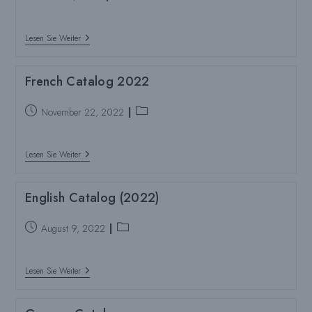
veröffentlicht:
Pulpdent
Lesen Sie Weiter
Content
Creator/Media
Kit
French Catalog 2022
Beitrag
Beitragskategorie:
November 22, 2022
veröffentlicht:
French
Lesen Sie Weiter
Catalog
2022
English Catalog (2022)
Beitrag
Beitragskategorie:
August 9, 2022
veröffentlicht:
English
Lesen Sie Weiter
Catalog
(2022)