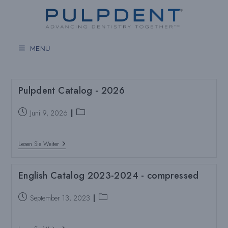
Zum
Inhalt
springen
MENÜ
Pulpdent Catalog - 2026
Beitrag
Beitragskategorie:
Juni 9, 2026
veröffentlicht:
Pulpdent
Lesen Sie Weiter
Catalog
-
2026
English Catalog 2023-2024 - compressed
Beitrag
Beitragskategorie:
September 13, 2023
veröffentlicht: