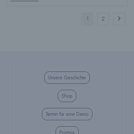
Catalog
1
2
Gehen Sie
Unsere Geschichte
Shop
Termin für eine Demo
Promos