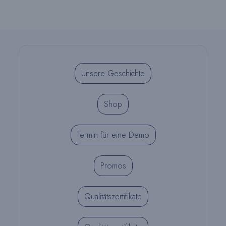
Produktseite
ausgewählt
werden
Unsere Geschichte
Shop
Termin für eine Demo
Promos
Qualitätszertifikate