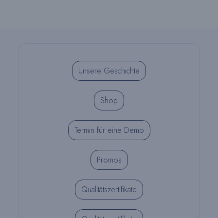
ausgewählt
werden
Unsere Geschichte
Shop
Termin für eine Demo
Promos
Qualitätszertifikate